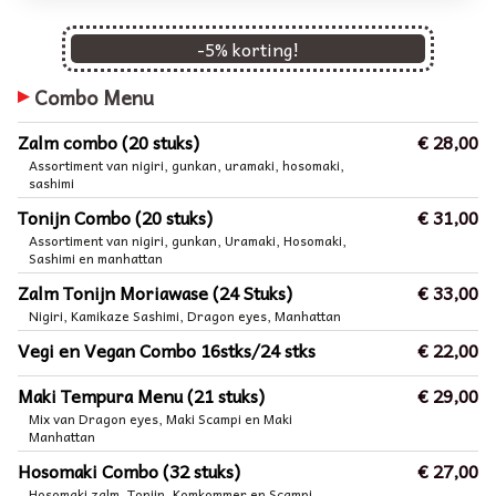
-
5
% korting!
Combo Menu
Zalm combo (20 stuks)
€ 28,00
Assortiment van nigiri, gunkan, uramaki, hosomaki,
sashimi
Tonijn Combo (20 stuks)
€ 31,00
Assortiment van nigiri, gunkan, Uramaki, Hosomaki,
Sashimi en manhattan
Zalm Tonijn Moriawase (24 Stuks)
€ 33,00
Nigiri, Kamikaze Sashimi, Dragon eyes, Manhattan
Vegi en Vegan Combo 16stks/24 stks
€ 22,00
Maki Tempura Menu (21 stuks)
€ 29,00
Mix van Dragon eyes, Maki Scampi en Maki
Manhattan
Hosomaki Combo (32 stuks)
€ 27,00
Hosomaki zalm, Tonijn, Komkommer en Scampi