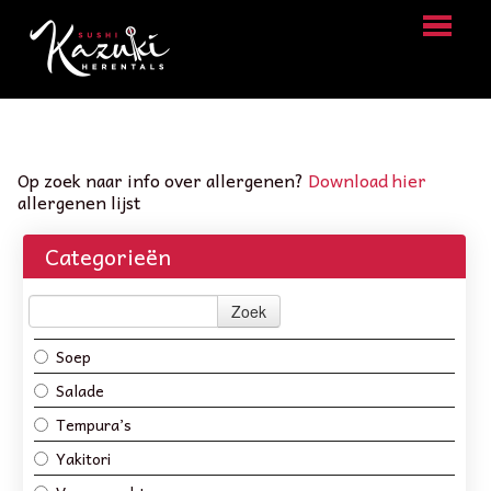
HOME
BESTELLEN
Op zoek naar info over allergenen?
Download hier
allergenen lijst
MENU
Categorieën
LOGIN
CONTACT
Zoek
Soep
Salade
Tempura’s
Yakitori