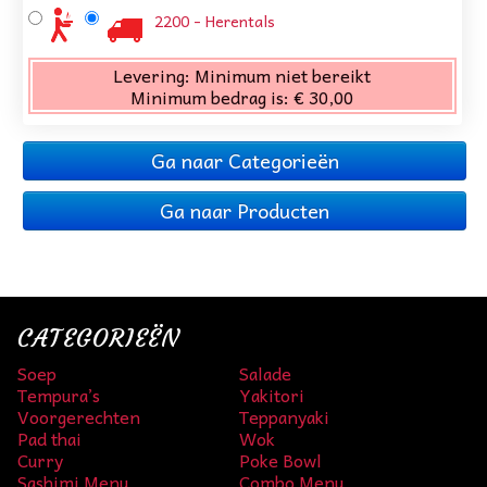
2200 - Herentals
Levering:
Minimum niet bereikt
Minimum bedrag is:
€ 30,00
Ga naar Categorieën
Ga naar Producten
CATEGORIEËN
Soep
Salade
Tempura’s
Yakitori
Voorgerechten
Teppanyaki
Pad thai
Wok
Curry
Poke Bowl
Sashimi Menu
Combo Menu